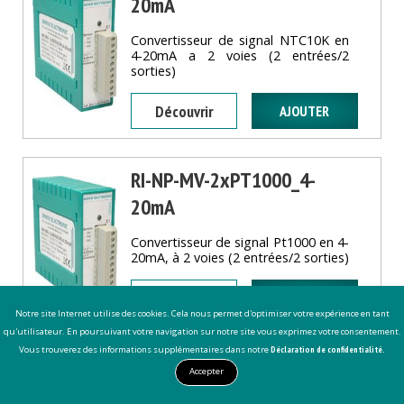
20mA
Convertisseur de signal NTC10K en
4-20mA a 2 voies (2 entrées/2
sorties)
Découvrir
RI-NP-MV-2xPT1000_4-
20mA
Convertisseur de signal Pt1000 en 4-
20mA, à 2 voies (2 entrées/2 sorties)
Découvrir
Notre site Internet utilise des cookies. Cela nous permet d'optimiser votre expérience en tant
qu'utilisateur. En poursuivant votre navigation sur notre site vous exprimez votre consentement.
Vous trouverez des informations supplémentaires dans notre
Déclaration de confidentialité.
RI-NP-MV-2xPT100_4-20mA
CONTACTEZ-NOUS
MENU
APPEL
PLAN