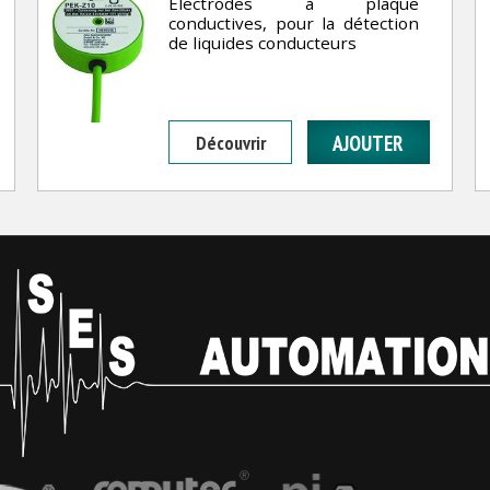
Electrodes à plaque
conductives, pour la détection
de liquides conducteurs
Découvrir