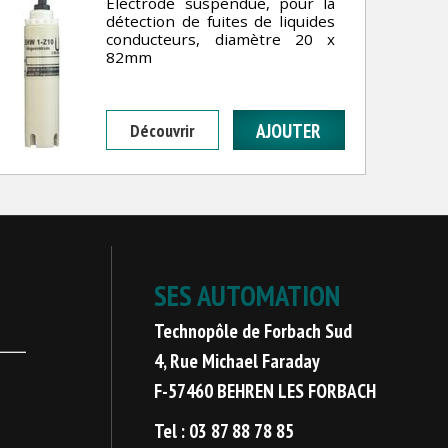
Electrode suspendue, pour la
détection de fuites de liquides
conducteurs, diamètre 20 x
82mm
Découvrir
SES AUTOMATION
Technopôle de Forbach Sud
4, Rue Michael Faraday
F-57460 BEHREN LES FORBACH
Tel : 03 87 88 78 85