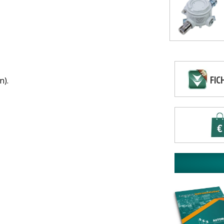
FIC
n).