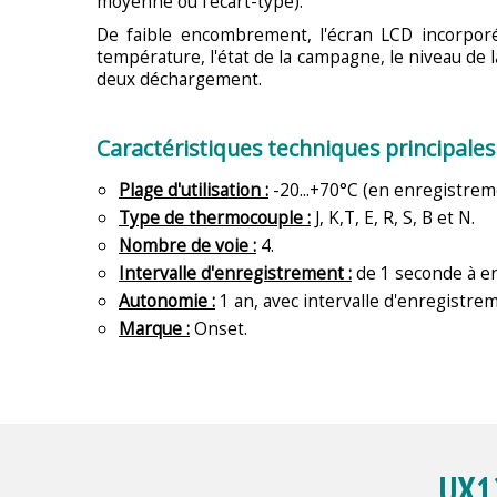
moyenne ou l'écart-type).
De faible encombrement, l'écran LCD incorporé 
température, l'état de la campagne, le niveau de l
deux déchargement.
Caractéristiques techniques principales
Plage d'utilisation :
-20...+70°C (en enregistrem
Type de thermocouple :
J, K,T, E, R, S, B et N.
Nombre de voie :
4.
Intervalle d'enregistrement :
de 1 seconde à en
Autonomie :
1 an, avec intervalle d'enregistre
Marque :
Onset.
UX12