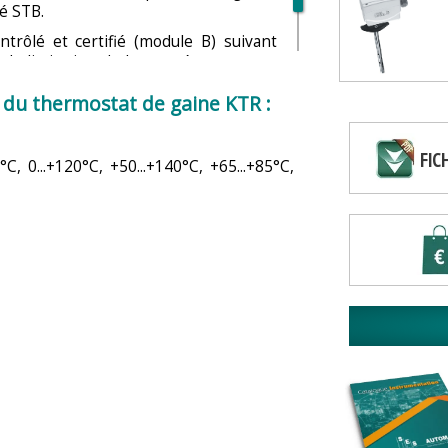
é STB.
trôlé et certifié (module B) suivant
et de limitation de la température pour
t DIN EN 14597: 2005 -12.
s du thermostat de gaine KTR :
FIC
0°C, 0...+120°C, +50...+140°C, +65...+85°C,