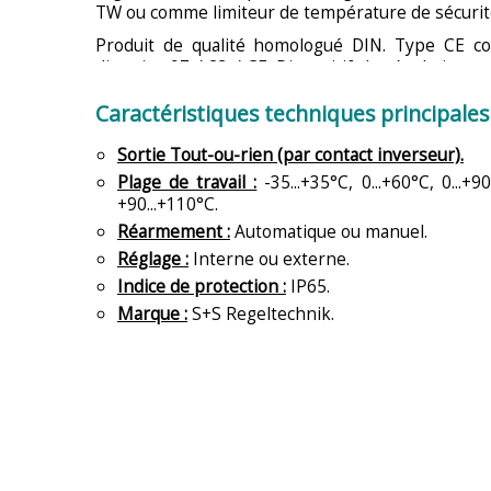
TW ou comme limiteur de température de sécurit
Produit de qualité homologué DIN. Type CE con
directive 97 / 23 / CE. Dispositif de régulation 
les installations de production de chaleur suivan
Caractéristiques techniques principale
Sortie Tout-ou-rien (par contact inverseur).
Plage de travail :
-35...+35°C, 0...+60°C, 0...+9
+90...+110°C.
Réarmement :
Automatique ou manuel.
Réglage :
Interne ou externe.
Indice de protection :
IP65.
Marque :
S+S Regeltechnik.